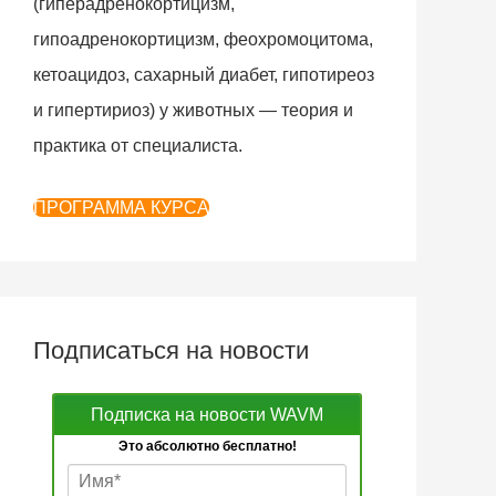
(гиперадренокортицизм,
гипоадренокортицизм, феохромоцитома,
кетоацидоз, сахарный диабет, гипотиреоз
и гипертириоз) у животных — теория и
практика от специалиста.
ПРОГРАММА КУРСА
Подписаться на новости
Подписка на новости WAVM
Это абсолютно бесплатно!