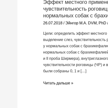
Эффект местного примене
применения
чувствительность рогови
0.3%
налтрексона
нормальных собак с брах
на
26.07.2018
/
Эйнгор М.А. DVM, PhD
чувствительность
Цели: определить эффект местного
роговицы
выделение слез, чувствительность 
и
у нормальных собак с брахикефали
слезные
нормальных собак с брахикефалией
параметры
и II проба Ширмера), внутриглазног
у
чувствительности роговицы (ЧР) и
нормальных
были собраны 0, 1 и […]
собак
с
Читать дальше »
брахикефалией