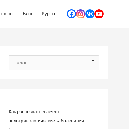
тнеры
Блог
Курсы
П
о
и
с
к
:
Как распознать и лечить
эндокринологические заболевания