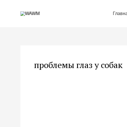
Перейти
к
Главн
содержимому
проблемы глаз у собак
Эффект
местного