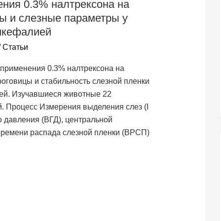
ния 0.3% налтрексона на
цы и слезные параметры у
икефалией
/
Статьи
 применения 0.3% налтрексона на
роговицы и стабильность слезной пленки
ей. Изучавшиеся животные 22
. Процесс Измерения выделения слез (I
о давления (ВГД), центральной
 времени распада слезной пленки (ВРСП)