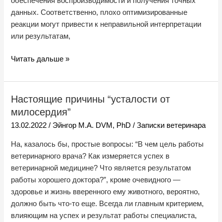
обеспечения воспроизводимости и получения точных
данных. Соответственно, плохо оптимизированные
реакции могут привести к неправильной интерпретации
или результатам,
Читать дальше »
Настоящие причины “усталости от
Настоящие
причины
милосердия”
“усталости
13.02.2022
/
Эйнгор М.А. DVM, PhD
/
Записки ветеринара
от
На, казалось бы, простые вопросы: “В чем цель работы
милосердия”
ветеринарного врача? Как измеряется успех в
ветеринарной медицине? Что является результатом
работы хорошего доктора?”, кроме очевидного —
здоровье и жизнь вверенного ему животного, вероятно,
должно быть что-то еще. Всегда ли главным критерием,
влияющим на успех и результат работы специалиста,