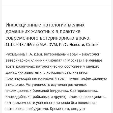
Инфекционные
патологии
Инфекционные патологии мелких
мелких
домашних животных в практике
домашних
животных
современного ветеринарного врача
в
11.12.2018
/
Эйнгор М.А. DVM, PhD
/
Новости
,
Статьи
практике
Рахманина Н.А. к.в.н. ветеринарный врач – вирусолог
современного
ветеринарной клиники «Кибела» (г. Москва) Не меньше
ветеринарного
трети различных патологических состояний у мелких
врача
домашних животных, с которыми сталкивается
практикующий ветеринарный врач, имеют инфекционную
этиологию. Актуальность изучения различных
инфекционных болезней (вирусных, бактериальных,
хламидийных, грибковых и других) сложно переоценить,
нет возможности успешного лечения без понимания
патогенеза возбудителя. Кроме того, следует