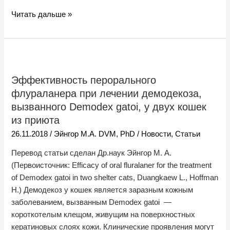
Читать дальше »
Эффективность
перорального
Эффективность перорального
флураланера
флураланера при лечении демодекоза,
при
лечении
вызванного Demodex gatoi, у двух кошек
демодекоза,
из приюта
вызванного
26.11.2018
/
Эйнгор М.А. DVM, PhD
/
Новости
,
Статьи
Demodex
Перевод статьи сделан Др.наук Эйнгор М. А.
gatoi,
(Первоисточник: Efficacy of oral fluralaner for the treatment
у
of Demodex gatoi in two shelter cats, Duangkaew L., Hoffman
двух
H.) Демодекоз у кошек является заразным кожным
кошек
заболеванием, вызванным Demodex gatoi —
из
короткотелым клещом, живущим на поверхностных
приюта
кератиновых слоях кожи. Клинические проявления могут