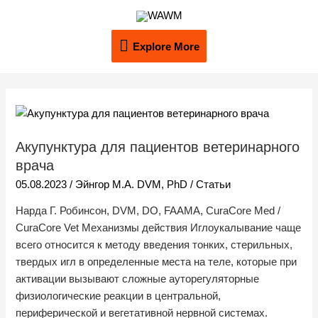
Перейти
Explore
к
содержимому
Explore More
More
Постраничная
навигация
Акупунктура
записи
для
Акупунктура для пациентов ветеринарного
пациентов
ветеринарного
врача
врача
05.08.2023
/
Эйнгор М.А. DVM, PhD
/
Статьи
Нарда Г. Робинсон, DVM, DO, FAAMA, CuraCore Med /
CuraCore Vet Механизмы действия Иглоукалывание чаще
всего относится к методу введения тонких, стерильных,
твердых игл в определенные места на теле, которые при
активации вызывают сложные ауторегуляторные
физиологические реакции в центральной,
периферической и вегетативной нервной системах.