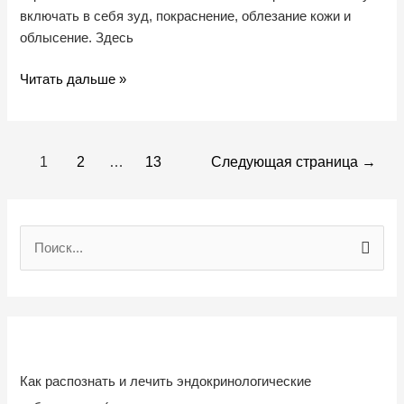
включать в себя зуд, покраснение, облезание кожи и
облысение. Здесь
Читать дальше »
1
2
…
13
Следующая страница
→
П
о
и
с
к
Как распознать и лечить эндокринологические
: