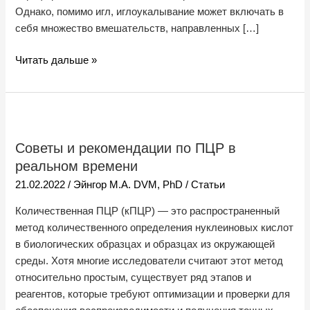
Однако, помимо игл, иглоукалывание может включать в
себя множество вмешательств, направленных […]
Читать дальше »
Советы
и
Советы и рекомендации по ПЦР в
рекомендации
реальном времени
по
ПЦР
21.02.2022
/
Эйнгор М.А. DVM, PhD
/
Статьи
в
Количественная ПЦР (кПЦР) — это распространенный
реальном
метод количественного определения нуклеиновых кислот
времени
в биологических образцах и образцах из окружающей
среды. Хотя многие исследователи считают этот метод
относительно простым, существует ряд этапов и
реагентов, которые требуют оптимизации и проверки для